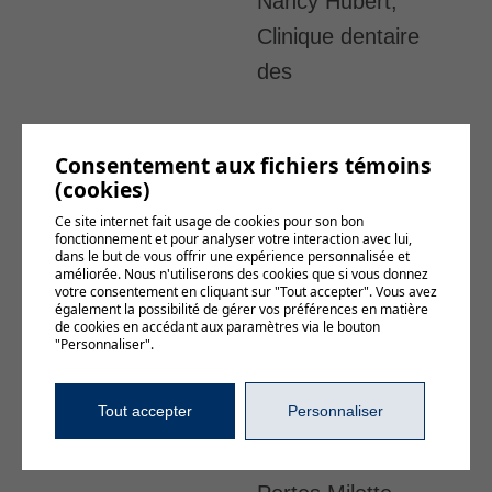
Nancy Hubert,
Clinique dentaire
des
Chenaux, Napa
Consentement aux fichiers témoins
Autopro, Groupe
(cookies)
Robin –
Ce site internet fait usage de cookies pour son bon
fonctionnement et pour analyser votre interaction avec lui,
Complexe 3R,
dans le but de vous offrir une expérience personnalisée et
améliorée. Nous n'utiliserons des cookies que si vous donnez
Remorquage
votre consentement en cliquant sur "Tout accepter". Vous avez
également la possibilité de gérer vos préférences en matière
Guilbert,
de cookies en accédant aux paramètres via le bouton
"Personnaliser".
Nationex,
Larivière et
Tout accepter
Personnaliser
Massicotte,
pharmaciennes,