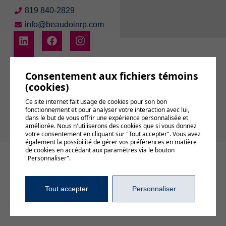
819 840-2829
info@beaudoinrp.com
Consentement aux fichiers témoins
(cookies)
Abonnez-vous à
Ce site internet fait usage de cookies pour son bon
notre infolettre
fonctionnement et pour analyser votre interaction avec lui,
dans le but de vous offrir une expérience personnalisée et
améliorée. Nous n'utiliserons des cookies que si vous donnez
votre consentement en cliquant sur "Tout accepter". Vous avez
également la possibilité de gérer vos préférences en matière
de cookies en accédant aux paramètres via le bouton
© 2026, Tous droits réservés,
BEAUDOIN relations publiques
"Personnaliser".
Gérer mes témoins (cookies)
Conditions d’utilisation et politique de confidentialité
Tout accepter
Personnaliser
DESIGN
+
WEB
+
HÉBERGEMENT