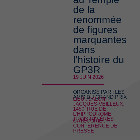
de la
renommée
de figures
marquantes
dans
l’histoire du
GP3R
19 JUIN 2026
ORGANISÉ PAR :
LES
AMIS DU GRAND PRIX
LIEU : SALON
JACQUES-VEILLEUX,
1450, RUE DE
L’HIPPODROME,
TROIS-RIVIÈRES
CATÉGORIE :
CONFÉRENCE DE
PRESSE