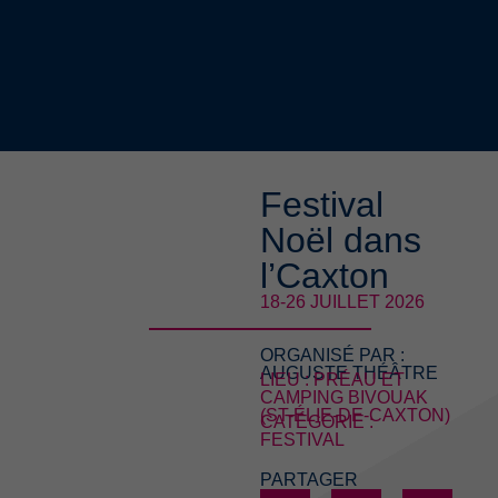
Festival
Noël dans
l’Caxton
18-26 JUILLET 2026
ORGANISÉ PAR :
AUGUSTE THÉÂTRE
LIEU : PRÉAU ET
CAMPING BIVOUAK
(ST-ÉLIE-DE-CAXTON)
CATÉGORIE :
FESTIVAL
PARTAGER