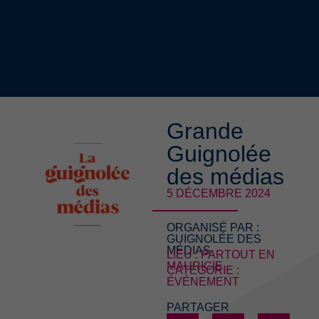
Grande
Guignolée
des médias
5 DÉCEMBRE 2024
ORGANISÉ PAR :
GUIGNOLÉE DES
MÉDIAS
LIEU : PARTOUT EN
MAURICIE
CATÉGORIE :
ÉVÉNEMENT
PARTAGER