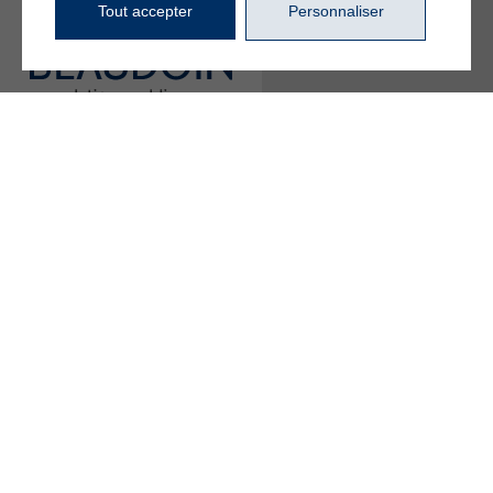
Tout accepter
Personnaliser
4720, boul. Gene-H.-
Kruger, bureau 106
Trois-Rivières (Québec)
G9A 4N1
819 840-2829
info@beaudoinrp.com
Abonnez-vous à
notre infolettre