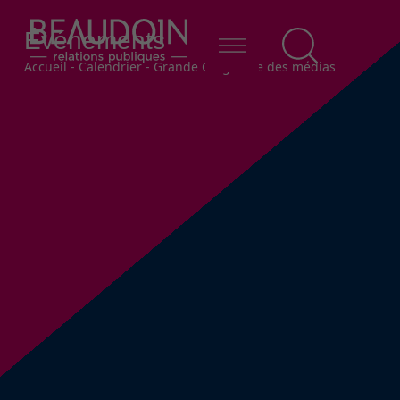
Événements
Fil d'Ariane
Accueil
-
Calendrier
-
Grande Guignolée des médias