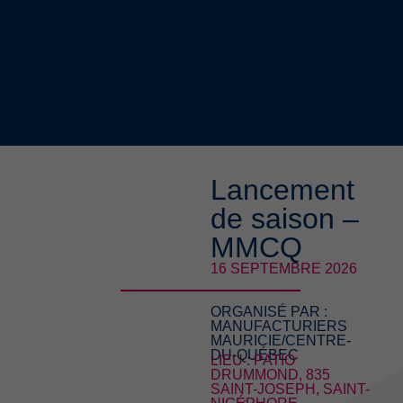
Lancement
de saison –
MMCQ
16 SEPTEMBRE 2026
ORGANISÉ PAR :
MANUFACTURIERS
MAURICIE/CENTRE-
DU-QUÉBEC
LIEU : PATIO
DRUMMOND, 835
SAINT-JOSEPH, SAINT-