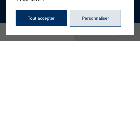
Tout accepter
Personnaliser
4720, boul. Gene-H.-
Kruger, bureau 106
Trois-Rivières (Québec)
G9A 4N1
819 840-2829
info@beaudoinrp.com