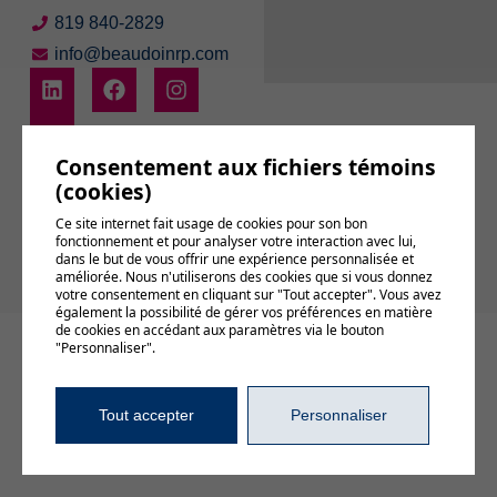
819 840-2829
info@beaudoinrp.com
Consentement aux fichiers témoins
(cookies)
Abonnez-vous à
Ce site internet fait usage de cookies pour son bon
notre infolettre
fonctionnement et pour analyser votre interaction avec lui,
dans le but de vous offrir une expérience personnalisée et
améliorée. Nous n'utiliserons des cookies que si vous donnez
votre consentement en cliquant sur "Tout accepter". Vous avez
également la possibilité de gérer vos préférences en matière
de cookies en accédant aux paramètres via le bouton
© 2026, Tous droits réservés,
BEAUDOIN relations publiques
"Personnaliser".
Gérer mes témoins (cookies)
Conditions d’utilisation et politique de confidentialité
Tout accepter
Personnaliser
DESIGN
+
WEB
+
HÉBERGEMENT