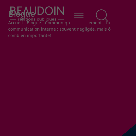
Blogue
Fil d'Ariane
Accueil
-
Blogue
-
Communiquer efficacement
-
La
communication interne : souvent négligée, mais ô
combien importante!