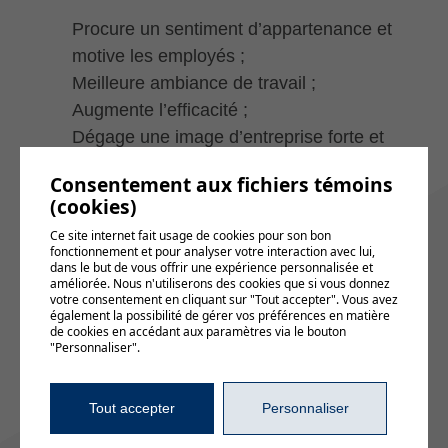
Procure un sentiment d’appartenance et
motive les employés ;
Meilleure ambiance de travail ;
Augmente l’efficacité ;
Dégage une image d’entreprise forte et
cohérente ;
Consentement aux fichiers témoins
Positionne l’entreprise comme un
(cookies)
employeur de choix ;
Ce site internet fait usage de cookies pour son bon
Meilleure gestion si une crise survient.
fonctionnement et pour analyser votre interaction avec lui,
dans le but de vous offrir une expérience personnalisée et
Les moyens
améliorée. Nous n'utiliserons des cookies que si vous donnez
votre consentement en cliquant sur "Tout accepter". Vous avez
également la possibilité de gérer vos préférences en matière
Il existe plusieurs outils pour développer une
de cookies en accédant aux paramètres via le bouton
bonne communication interne. Évidemment,
"Personnaliser".
ce ne sont pas tous ces outils qui sont
nécessaires, et ce, dépendamment du
Tout accepter
Personnaliser
contexte et des ressources. Une analyse