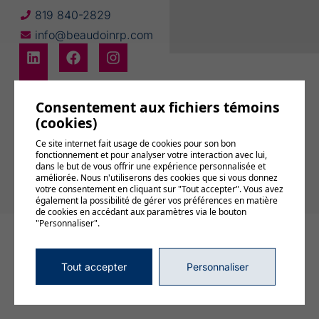
819 840-2829
info@beaudoinrp.com
Consentement aux fichiers témoins
(cookies)
Abonnez-vous
Ce site internet fait usage de cookies pour son bon
à notre
fonctionnement et pour analyser votre interaction avec lui,
infolettre
dans le but de vous offrir une expérience personnalisée et
améliorée. Nous n'utiliserons des cookies que si vous donnez
votre consentement en cliquant sur "Tout accepter". Vous avez
également la possibilité de gérer vos préférences en matière
de cookies en accédant aux paramètres via le bouton
"Personnaliser".
© 2026, Tous droits réservés,
BEAUDOIN relations publiques
Gérer mes témoins (cookies)
Conditions d’utilisation et politique de confidentialité
Tout accepter
Personnaliser
DESIGN
+
WEB
+
HÉBERGEMENT