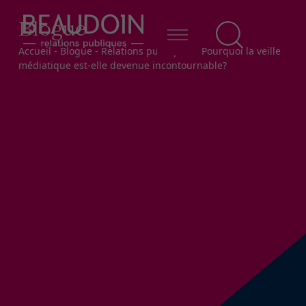
Blogue
Fil d'Ariane
Accueil
-
Blogue
-
Relations publiques
-
Pourquoi la veille
médiatique est-elle devenue incontournable?