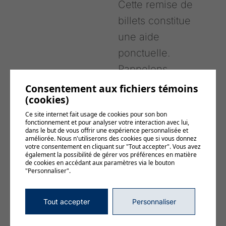
Cette remise de
billets constitue
une aide
ponctuelle.
Rappelons
toutefois que les
Consentement aux fichiers témoins
(cookies)
personnes en
Ce site internet fait usage de cookies pour son bon
situation de
fonctionnement et pour analyser votre interaction avec lui,
dans le but de vous offrir une expérience personnalisée et
vulnérabilité
améliorée. Nous n'utiliserons des cookies que si vous donnez
votre consentement en cliquant sur "Tout accepter". Vous avez
peuvent
également la possibilité de gérer vos préférences en matière
de cookies en accédant aux paramètres via le bouton
également
"Personnaliser".
bénéficier du
programme de
Tout accepter
Personnaliser
tarification