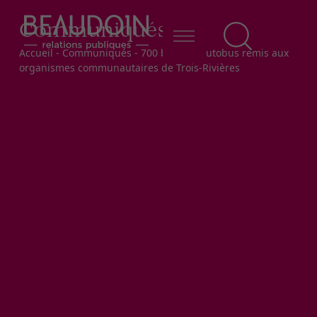
Communiqués
Fil d'Ariane
Accueil
-
Communiqués
-
700 billets d'autobus remis aux
organismes communautaires de Trois-Rivières