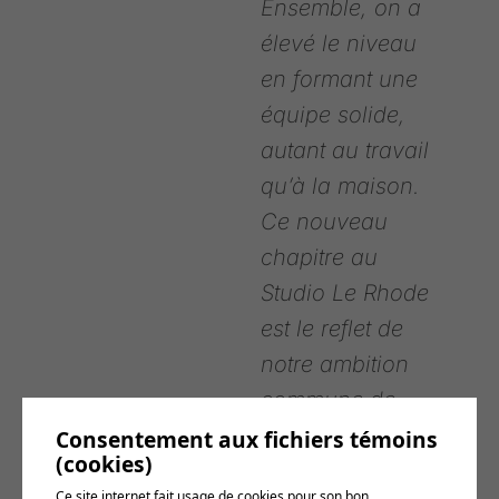
Ensemble, on a
élevé le niveau
en formant une
équipe solide,
autant au travail
qu’à la maison.
Ce nouveau
chapitre au
Studio Le Rhode
est le reflet de
notre ambition
commune de
faire rayonner
Consentement aux fichiers témoins
(cookies)
l’image de nos
Ce site internet fait usage de cookies pour son bon