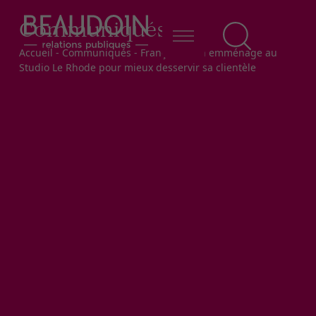
Communiqués
Fil d'Ariane
Accueil
-
Communiqués
-
François Pilon emménage au
Studio Le Rhode pour mieux desservir sa clientèle