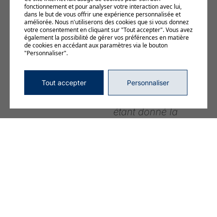
clients. Par
fonctionnement et pour analyser votre interaction avec lui,
dans le but de vous offrir une expérience personnalisée et
ailleurs, le site
améliorée. Nous n'utiliserons des cookies que si vous donnez
votre consentement en cliquant sur "Tout accepter". Vous avez
est central au
également la possibilité de gérer vos préférences en matière
de cookies en accédant aux paramètres via le bouton
cœur de Trois-
"Personnaliser".
Rivières et
permet un
Tout accepter
Personnaliser
meilleur accès
étant donné la
proximité des
autoroutes
»,
affirme François
Pilon.
À PROPOS DE