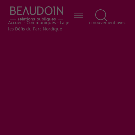
Fil d'Ariane
Accueil
-
Communiqués
-
La jeunesse en mouvement avec
les Défis du Parc Nordique