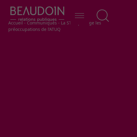
Fil d'Ariane
Accueil
-
Communiqués
-
La STTR partage les
préoccupations de l’ATUQ