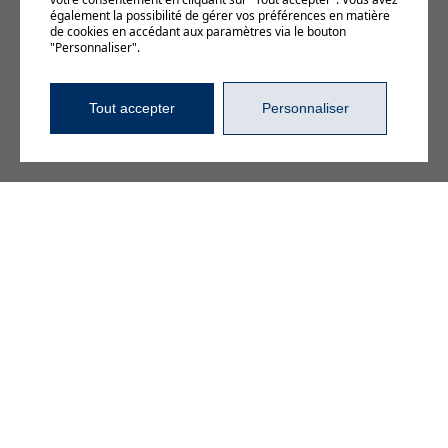
également la possibilité de gérer vos préférences en matière
contemporain,
de cookies en accédant aux paramètres via le bouton
"Personnaliser".
humain et
attrayant pour la
Tout accepter
Personnaliser
population de
Trois-Rivières.
Pour la STTR, la
communication
n’est pas qu’un
outil de visibilité.
Elle constitue un
levier concret
pour améliorer
l’offre de service