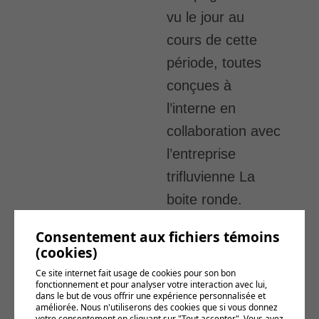
vu le jour au
cours de cette
période, toutes
conçues à
l’interne en
collaboration avec
l’entreprise
trifluvienne La
boite ronde.
L’objectif est clair.
Consentement aux fichiers témoins
Il s’agit de
(cookies)
positionner le
Ce site internet fait usage de cookies pour son bon
fonctionnement et pour analyser votre interaction avec lui,
transport collectif
dans le but de vous offrir une expérience personnalisée et
améliorée. Nous n'utiliserons des cookies que si vous donnez
comme un choix
votre consentement en cliquant sur "Tout accepter". Vous avez