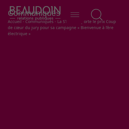
Communiqués
Fil d'Ariane
Accueil
-
Communiqués
-
La STTR remporte le prix Coup
de cœur du jury pour sa campagne « Bienvenue à l’ère
électrique »