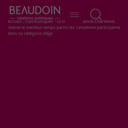
Fil d'Ariane
Accueil
-
Communiqués
-
Le trifluvien Patrick Charlebois
réalise le meilleur temps parmi les Canadiens participants
dans sa catégorie d’âge