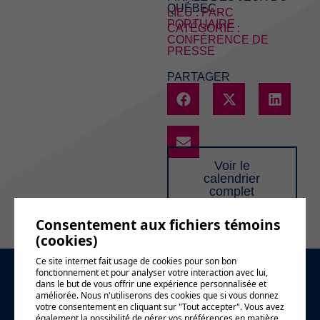
QUÉBEC
LIEU : PARC
PORTUAIRE
CATÉGORIE :
CONFÉRENCE DE
PRESSE
PARTAGER
Voir le
calendrier
complet
Consentement aux fichiers témoins
(cookies)
Ce site internet fait usage de cookies pour son bon
fonctionnement et pour analyser votre interaction avec lui,
Demande
dans le but de vous offrir une expérience personnalisée et
améliorée. Nous n'utiliserons des cookies que si vous donnez
votre consentement en cliquant sur "Tout accepter". Vous avez
également la possibilité de gérer vos préférences en matière