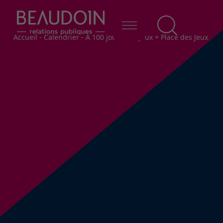
Fil d'Ariane
Accueil
-
Calendrier
-
À 100 jours des Jeux + Place des Jeux