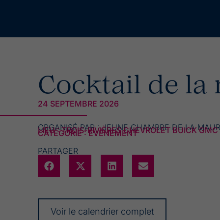
Cocktail de la 
24 SEPTEMBRE 2026
ORGANISÉ PAR :
JEUNE CHAMBRE DE LA MAUR
LIEU : TROIS-RIVIÈRES CHEVROLET BUICK GMC
CATÉGORIE : ÉVÉNEMENT
PARTAGER
Voir le calendrier complet