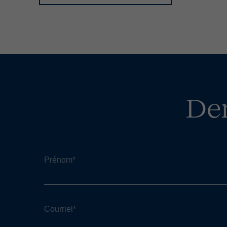
De
Prénom
*
Courriel
*