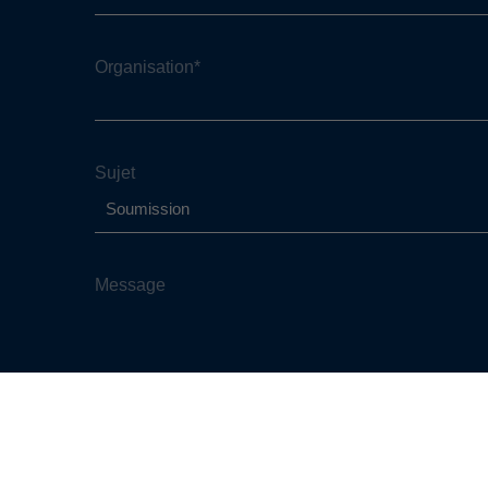
Organisation
*
Sujet
Message
En complétant les champs de ce formulaire, vous consentez à 
confidentialité
.