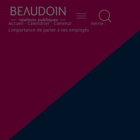
Fil d'Ariane
Accueil
-
Calendrier
-
Communication interne :
L'importance de parler à ses employés