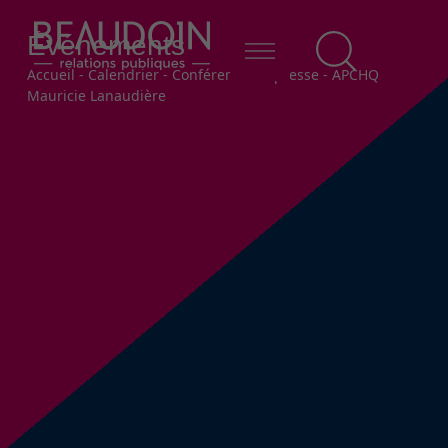
Événements
Fil d'Ariane
Accueil
-
Calendrier
-
Conférence de presse - APCHQ
Mauricie Lanaudière