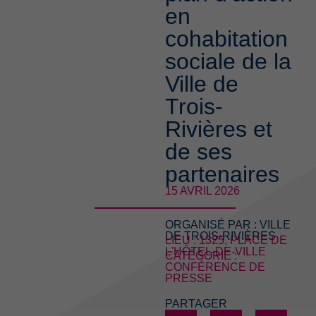
en
cohabitation
sociale de la
Ville de
Trois-
Rivières et
de ses
partenaires
15 AVRIL 2026
ORGANISÉ PAR :
VILLE
DE TROIS-RIVIÈRES
LIEU : 1325, PLACE DE
L'HÔTEL-DE-VILLE
CATÉGORIE :
CONFÉRENCE DE
PRESSE
PARTAGER