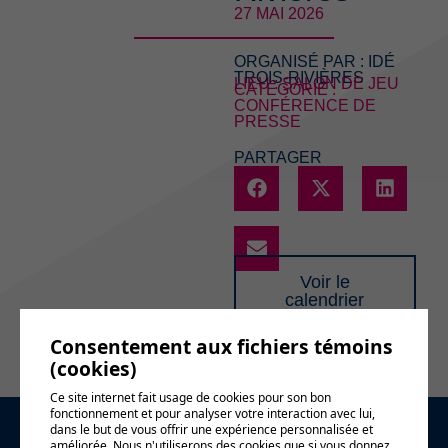
27 MAI 2026
ORGANISÉ PAR :
IDÉ
TROIS-RIVIÈRES
LIEU : SALON DE JEU
CATÉGORIE :
CONFÉRENCE DE
PRESSE
PARTAGER
Voir le
calendrier
complet
Consentement aux fichiers témoins
(cookies)
Ce site internet fait usage de cookies pour son bon
fonctionnement et pour analyser votre interaction avec lui,
dans le but de vous offrir une expérience personnalisée et
améliorée. Nous n'utiliserons des cookies que si vous donnez