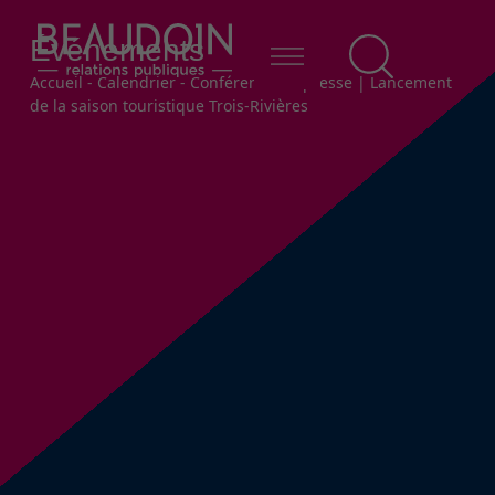
Événements
Fil d'Ariane
Accueil
-
Calendrier
-
Conférence de presse | Lancement
de la saison touristique Trois-Rivières