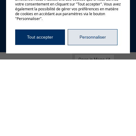
Demande
votre consentement en cliquant sur "Tout accepter". Vous avez
également la possibilité de gérer vos préférences en matière
d'information
de cookies en accédant aux paramètres via le bouton
"Personnaliser".
Tout accepter
Personnaliser
4720, boul. Gene-H.-
Kruger, bureau 106
Trois-Rivières (Québec)
G9A 4N1
819 840-2829
info@beaudoinrp.com