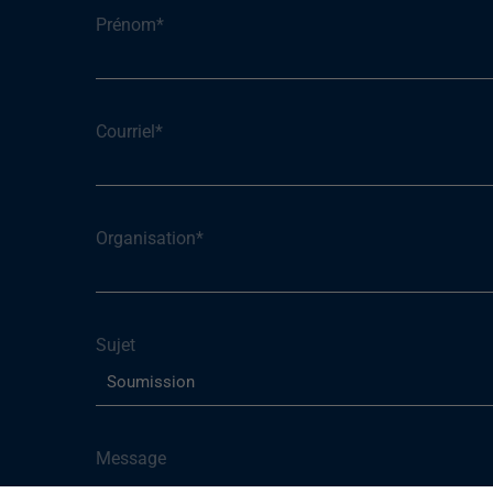
Prénom
*
Courriel
*
Organisation
*
Sujet
Message