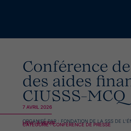
Conférence de 
des aides fina
CIUSSS-MCQ
7 AVRIL 2026
ORGANISÉ PAR :
FONDATION DE LA SSS DE L'É
LIEU : À VENIR
CATÉGORIE : CONFÉRENCE DE PRESSE