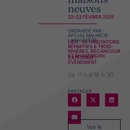
maisons
neuves
22-23 FÉVRIER 2025
ORGANISÉ PAR :
APCHQ MAURICIE-
LANAUDIÈRE
LIEU : 25 HABITATIONS
RÉPARTIES À TROIS-
RIVIÈRES, BÉCANCOUR
ET SHAWINIGAN
CATÉGORIE :
ÉVÉNEMENT
De 11 h à 16 h 30
PARTAGER
Voir le