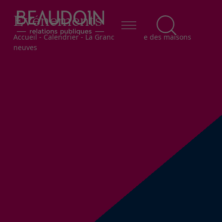
Événements
Fil d'Ariane
Accueil
-
Calendrier
-
La Grande tournée des maisons
neuves