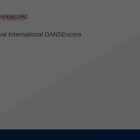
DANSENCORE
RE COGECO
al International DANSEncore