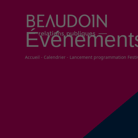
Événement
Fil d'Ariane
Accueil
-
Calendrier
-
Lancement programmation Festiv