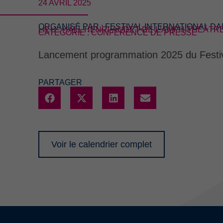
24 AVRIL 2025
ORGANISÉ PAR :
FESTIVAL INTERNATIONAL 
LIEU : HALL HENRI-AUDET DE L'AMPHITHÉÂT
CATÉGORIE : CONFÉRENCE DE PRESSE
Lancement programmation 2025 du Festiv
PARTAGER
Voir le calendrier complet