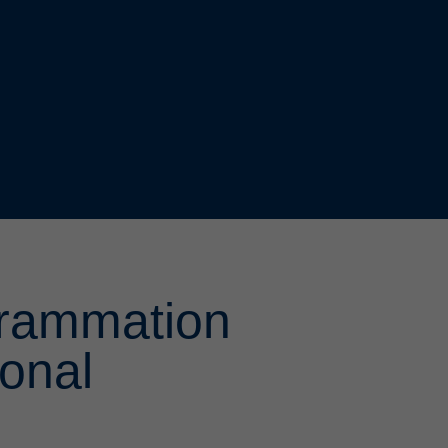
rammation
ional