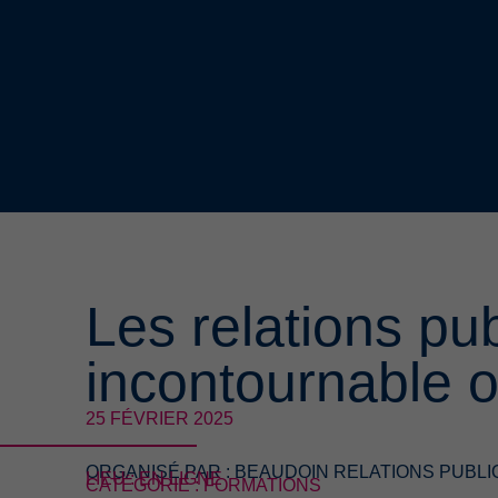
Les relations pu
incontournable o
25 FÉVRIER 2025
ORGANISÉ PAR :
BEAUDOIN RELATIONS PUBL
LIEU : EN LIGNE
CATÉGORIE : FORMATIONS