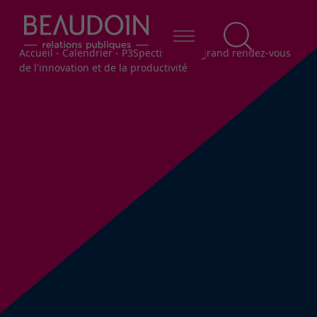
Fil d'Ariane
Accueil
-
Calendrier
-
P3Spectives - Le grand rendez-vous
de l'innovation et de la productivité