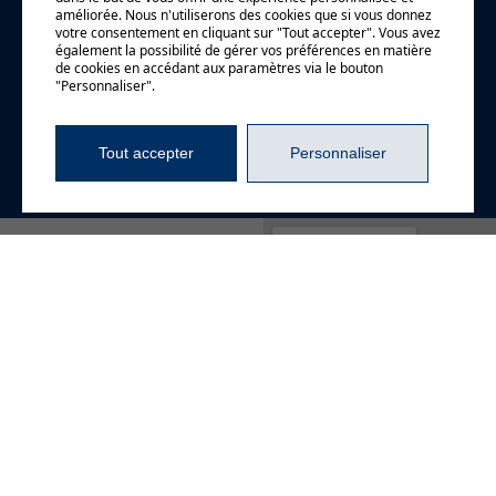
améliorée. Nous n'utiliserons des cookies que si vous donnez
Demande
votre consentement en cliquant sur "Tout accepter". Vous avez
également la possibilité de gérer vos préférences en matière
de cookies en accédant aux paramètres via le bouton
d'information
"Personnaliser".
Tout accepter
Personnaliser
4720, boul. Gene-H.-
Kruger, bureau 106
Trois-Rivières (Québec)
G9A 4N1
819 840-2829