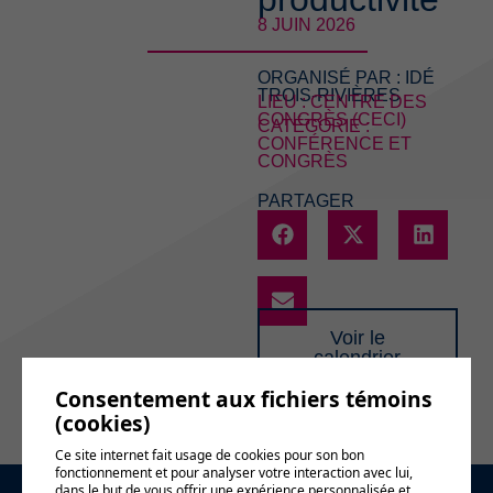
8 JUIN 2026
ORGANISÉ PAR :
IDÉ
TROIS-RIVIÈRES
LIEU : CENTRE DES
CONGRÈS (CECI)
CATÉGORIE :
CONFÉRENCE ET
CONGRÈS
PARTAGER
Voir le
calendrier
complet
Consentement aux fichiers témoins
(cookies)
Ce site internet fait usage de cookies pour son bon
fonctionnement et pour analyser votre interaction avec lui,
dans le but de vous offrir une expérience personnalisée et