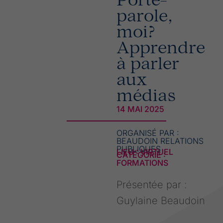
Porte-
parole,
moi?
Apprendre
à parler
aux
médias
14 MAI 2025
ORGANISÉ PAR :
BEAUDOIN RELATIONS
PUBLIQUES
LIEU : VIRTUEL
CATÉGORIE :
FORMATIONS
Présentée par :
Guylaine Beaudoin