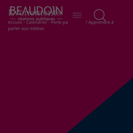
Événements
Fil d'Ariane
Accueil
-
Calendrier
-
Porte-parole, moi? Apprendre à
parler aux médias