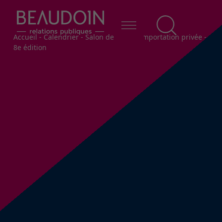
Fil d'Ariane
Accueil
-
Calendrier
-
Salon des vins d’importation privée -
8e édition