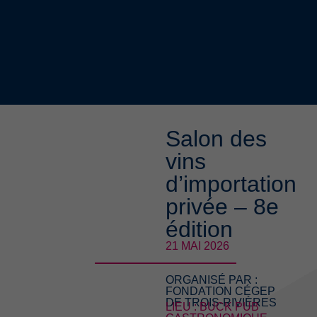
Salon des
vins
d’importation
privée – 8e
édition
21 MAI 2026
ORGANISÉ PAR :
FONDATION CÉGEP
DE TROIS-RIVIÈRES
LIEU : BUCK PUB