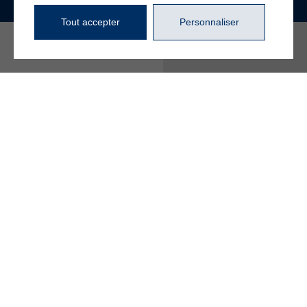
Tout accepter
Personnaliser
4720, boul. Gene-H.-
Kruger, bureau 106
Trois-Rivières (Québec)
G9A 4N1
819 840-2829
info@beaudoinrp.com