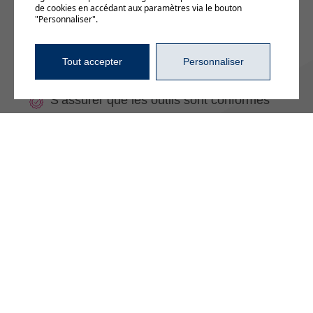
médias sociaux, rédaction et envoi du
de cookies en accédant aux paramètres via le bouton
"Personnaliser".
communiqué de presse) ;
S’assurer de faire les suivis et de réaliser
les relations de presse conformément à
Tout accepter
Personnaliser
la réalité médiatique ;
S’assurer que les outils sont conformes
aux normes de relations publiques afin de
maximiser les reprises médiatiques
(communiqué…).
Une fois que l’entreprise est
lancée, est-il encore nécessaire
d’avoir recours à des actions
de relations publiques ?
Hé bien, oui ! Une entreprise est