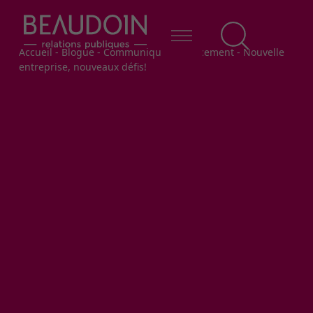
Fil d'Ariane
Accueil
-
Blogue
-
Communiquer efficacement
-
Nouvelle
entreprise, nouveaux défis!