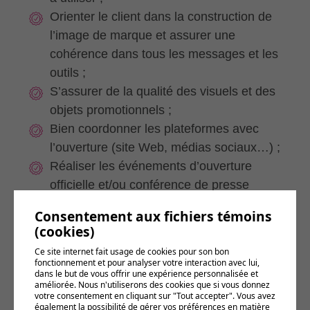
Orienter le client dans la construction de
l’image de marque et assurer une
cohérence dans tous les messages et les
outils ;
S’assurer de la qualité des visuels et des
objets promotionnels ;
Bien coordonner les plateformes avec
l’ouverture (site Web, médias sociaux…) ;
Réaliser les événements d’ouverture
officielle et/ou conférence de presse
(invitations et rappels, logistique,
Consentement aux fichiers témoins
déroulement, animation, traiteur…) ;
(cookies)
Rejoindre l’ensemble des influenceurs
Ce site internet fait usage de cookies pour son bon
(gens socioéconomiques, politiques et
fonctionnement et pour analyser votre interaction avec lui,
dans le but de vous offrir une expérience personnalisée et
médias) ;
améliorée. Nous n'utiliserons des cookies que si vous donnez
votre consentement en cliquant sur "Tout accepter". Vous avez
Diffuser l’information (partage sur les
également la possibilité de gérer vos préférences en matière