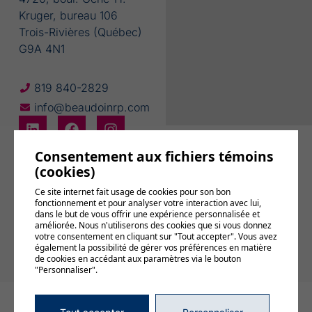
Kruger, bureau 106
Trois-Rivières (Québec)
G9A 4N1
819 840-2829
info@beaudoinrp.com
Consentement aux fichiers témoins
(cookies)
Ce site internet fait usage de cookies pour son bon
fonctionnement et pour analyser votre interaction avec lui,
Abonnez-vous
dans le but de vous offrir une expérience personnalisée et
à notre
améliorée. Nous n'utiliserons des cookies que si vous donnez
infolettre
votre consentement en cliquant sur "Tout accepter". Vous avez
également la possibilité de gérer vos préférences en matière
de cookies en accédant aux paramètres via le bouton
"Personnaliser".
© 2026, Tous droits réservés,
BEAUDOIN relations publiques