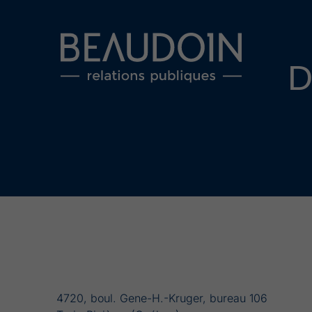
D
4720, boul. Gene-H.-Kruger, bureau 106