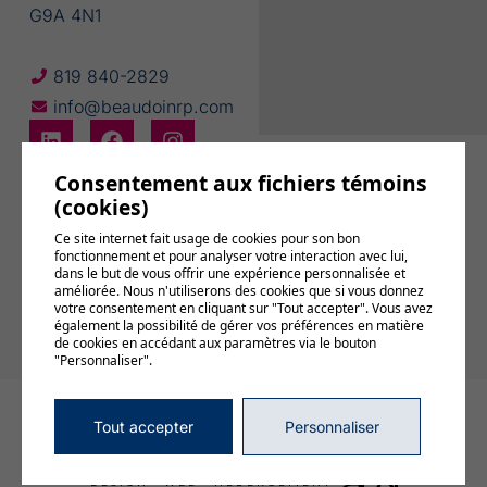
G9A 4N1
819 840-2829
info@beaudoinrp.com
Consentement aux fichiers témoins
(cookies)
Ce site internet fait usage de cookies pour son bon
fonctionnement et pour analyser votre interaction avec lui,
Abonnez-vous
dans le but de vous offrir une expérience personnalisée et
à notre
améliorée. Nous n'utiliserons des cookies que si vous donnez
infolettre
votre consentement en cliquant sur "Tout accepter". Vous avez
également la possibilité de gérer vos préférences en matière
de cookies en accédant aux paramètres via le bouton
"Personnaliser".
© 2026, Tous droits réservés,
BEAUDOIN relations publiques
Tout accepter
Personnaliser
Gérer mes témoins (cookies)
Conditions d’utilisation et politique de confidentialité
DESIGN
+
WEB
+
HÉBERGEMENT