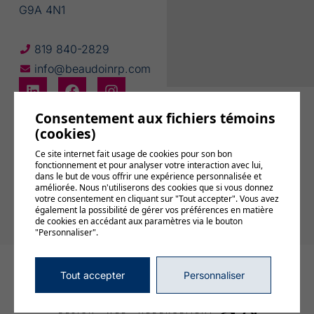
G9A 4N1
819 840-2829
info@beaudoinrp.com
Consentement aux fichiers témoins
(cookies)
Ce site internet fait usage de cookies pour son bon
fonctionnement et pour analyser votre interaction avec lui,
Abonnez-vous
dans le but de vous offrir une expérience personnalisée et
à notre
améliorée. Nous n'utiliserons des cookies que si vous donnez
infolettre
votre consentement en cliquant sur "Tout accepter". Vous avez
également la possibilité de gérer vos préférences en matière
de cookies en accédant aux paramètres via le bouton
"Personnaliser".
© 2026, Tous droits réservés,
BEAUDOIN relations publiques
Tout accepter
Personnaliser
Gérer mes témoins (cookies)
Conditions d’utilisation et politique de confidentialité
DESIGN
+
WEB
+
HÉBERGEMENT