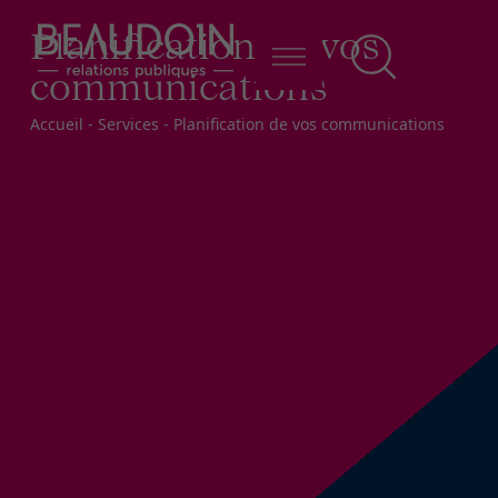
Planification de vos
communications
Fil d'Ariane
Accueil
-
Services
-
Planification de vos communications