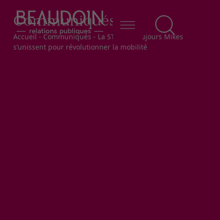
Communiqués
Fil d'Ariane
Accueil
-
Communiqués
-
La STTR et Toujours Mikes
s’unissent pour révolutionner la mobilité