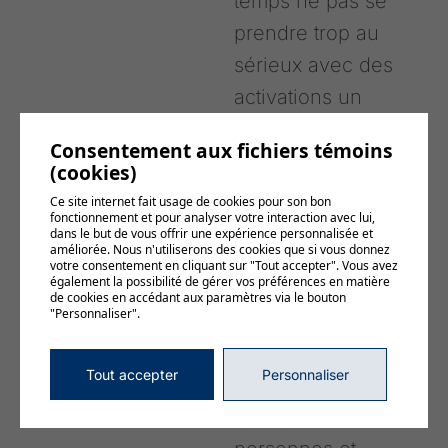
temps ne pas se
prendre trop au
sérieux avec des
activations un
brin
Consentement aux fichiers témoins
humoristiques.
(cookies)
On a besoin d’un
Ce site internet fait usage de cookies pour son bon
fonctionnement et pour analyser votre interaction avec lui,
peu de légèreté
dans le but de vous offrir une expérience personnalisée et
améliorée. Nous n'utiliserons des cookies que si vous donnez
en ce moment
votre consentement en cliquant sur "Tout accepter". Vous avez
également la possibilité de gérer vos préférences en matière
donc tant mieux
de cookies en accédant aux paramètres via le bouton
"Personnaliser".
si on peut
apporter un petit
Tout accepter
Personnaliser
sourire à
quelques