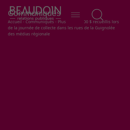
Communiqués
Fil d'Ariane
Accueil
-
Communiqués
-
Plus de 200 000 $ recueillis lors
de la journée de collecte dans les rues de la Guignolée
des médias régionale