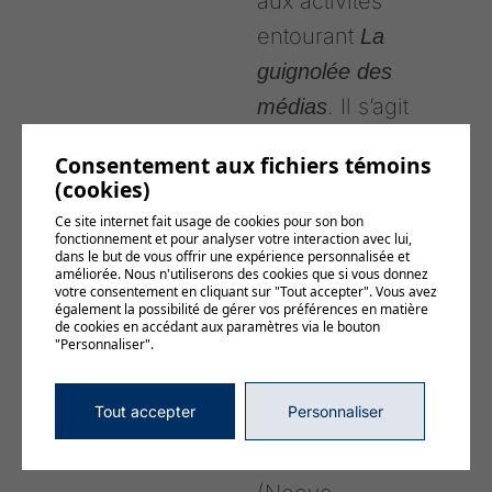
aux activités
entourant
La
guignolée des
. Il s’agit
médias
de
Arnaud
Consentement aux fichiers témoins
Bédard
(Cogeco
(cookies)
Média – Rythme
Ce site internet fait usage de cookies pour son bon
fonctionnement et pour analyser votre interaction avec lui,
FM 100.1 et 106,9
dans le but de vous offrir une expérience personnalisée et
améliorée. Nous n'utiliserons des cookies que si vous donnez
FM),
Stéphanie
votre consentement en cliquant sur "Tout accepter". Vous avez
également la possibilité de gérer vos préférences en matière
Veillette
de cookies en accédant aux paramètres via le bouton
"Personnaliser".
(Country Pop
92,9),
Marie-
Tout accepter
Personnaliser
Claude Paradis-
Desfossés