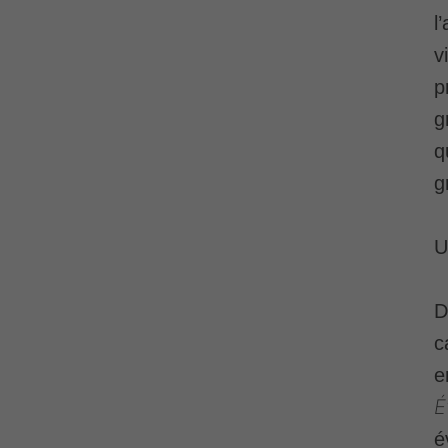
l
v
p
g
q
g
U
D
c
e
É
é