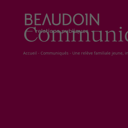
Communi
Fil d'Ariane
Accueil
-
Communiqués
-
Une relève familiale jeune, 