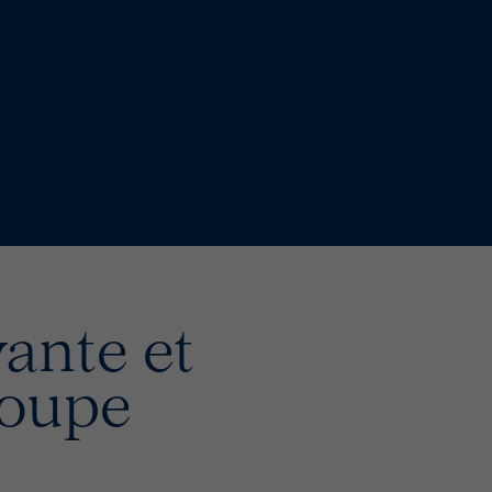
vante et
roupe