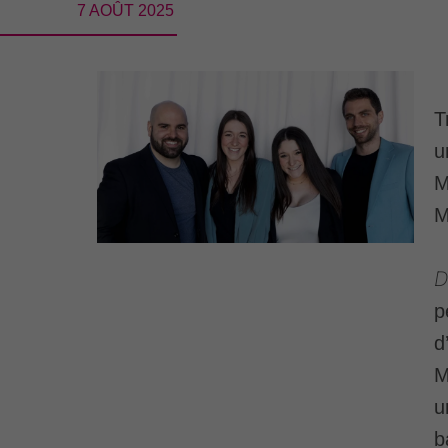
7 AOÛT 2025
T
u
M
M
D
p
d
M
u
b