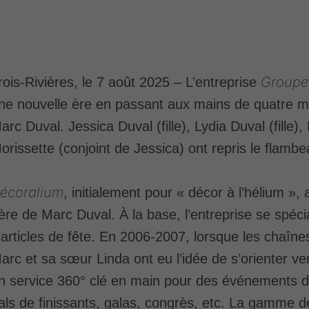
Groupe
rois-Rivières, le 7 août 2025 –
L’entreprise
ne nouvelle ère en passant aux mains de quatre me
arc Duval. Jessica Duval (fille), Lydia Duval (fille)
orissette (conjoint de Jessica) ont repris le flamb
écoralium
, initialement pour « décor à l’hélium »,
ère de Marc Duval. À la base, l’entreprise se spécia
’articles de fête. En 2006-2007, lorsque les chaîne
arc et sa sœur Linda ont eu l’idée de s’orienter ve
n service 360° clé en main pour des événements d
als de finissants, galas, congrès, etc. La gamme de